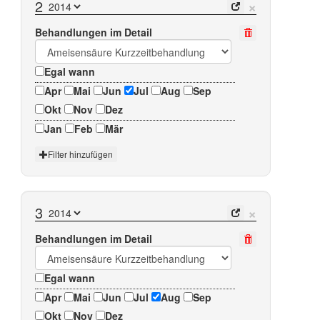
×
2
Behandlungen im Detail
Egal wann
Apr
Mai
Jun
Jul
Aug
Sep
Okt
Nov
Dez
Jan
Feb
Mär
Filter hinzufügen
×
3
Behandlungen im Detail
Egal wann
Apr
Mai
Jun
Jul
Aug
Sep
Okt
Nov
Dez