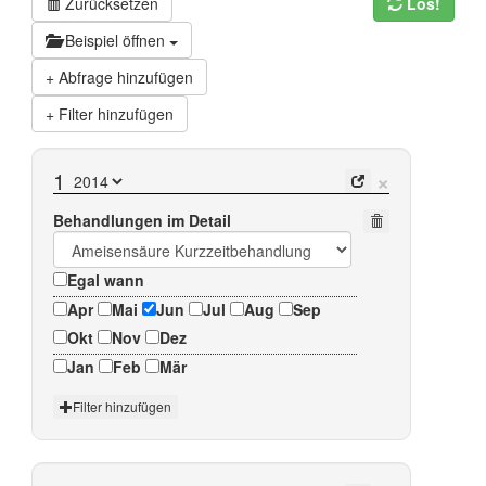
Zurücksetzen
Los!
Beispiel öffnen
Abfrage hinzufügen
Filter hinzufügen
×
1
Behandlungen im Detail
Egal wann
Apr
Mai
Jun
Jul
Aug
Sep
Okt
Nov
Dez
Jan
Feb
Mär
Filter hinzufügen