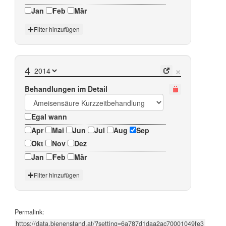
Jan
Feb
Mär
Filter hinzufügen
×
4
Behandlungen im Detail
Egal wann
Apr
Mai
Jun
Jul
Aug
Sep
Okt
Nov
Dez
Jan
Feb
Mär
Filter hinzufügen
Permalink: