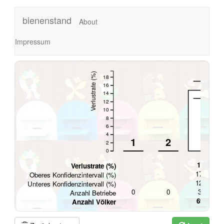
bienenstand
About
Impressum
Verlustrate (%)
18
16
14
12
10
8
6
4
1
2
3
2
0
14.8
Verlustrate (%)
17.01
Oberes Konfidenzintervall (%)
12.83
Unteres Konfidenzintervall (%)
0
0
342
Anzahl Betriebe
6947
Anzahl Völker