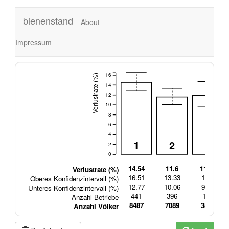
bienenstand
About
Impressum
16
Verlustrate (%)
14
12
10
8
6
4
1
2
3
2
0
14.54
11.6
11.89
Verlustrate (%)
16.51
13.33
14.7
Oberes Konfidenzintervall (%)
12.77
10.06
9.56
Unteres Konfidenzintervall (%)
441
396
197
Anzahl Betriebe
8487
7089
3851
Anzahl Völker