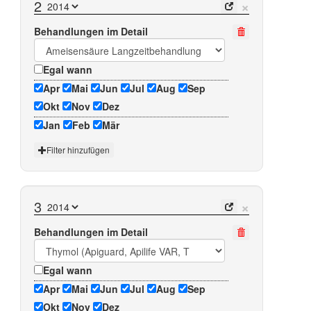
×
2
Behandlungen im Detail
Egal wann
Apr
Mai
Jun
Jul
Aug
Sep
Okt
Nov
Dez
Jan
Feb
Mär
Filter hinzufügen
×
3
Behandlungen im Detail
Egal wann
Apr
Mai
Jun
Jul
Aug
Sep
Okt
Nov
Dez