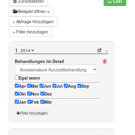
Zurücksetzen
Los!
Beispiel öffnen
Abfrage hinzufügen
Filter hinzufügen
×
1
Behandlungen im Detail
Egal wann
Apr
Mai
Jun
Jul
Aug
Sep
Okt
Nov
Dez
Jan
Feb
Mär
Filter hinzufügen