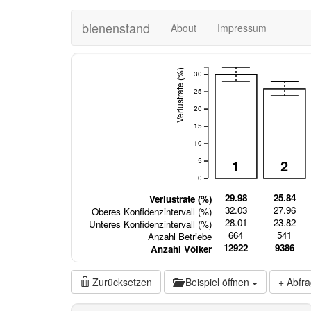
bienenstand
About
Impressum
Verlustrate (%)
30
25
20
15
10
1
2
5
0
29.98
25.84
Verlustrate (%)
32.03
27.96
Oberes Konfidenzintervall (%)
28.01
23.82
Unteres Konfidenzintervall (%)
664
541
Anzahl Betriebe
12922
9386
Anzahl Völker
Zurücksetzen
Beispiel öffnen
Abfra