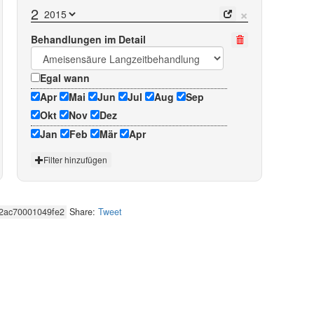
×
2
Behandlungen im Detail
Egal wann
Apr
Mai
Jun
Jul
Aug
Sep
Okt
Nov
Dez
Jan
Feb
Mär
Apr
Filter hinzufügen
Share:
Tweet