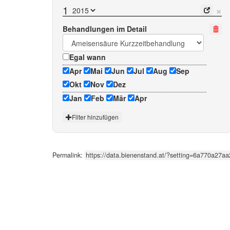
×
1
Behandlungen im Detail
Egal wann
Apr
Mai
Jun
Jul
Aug
Sep
Okt
Nov
Dez
Jan
Feb
Mär
Apr
Filter hinzufügen
Permalink: